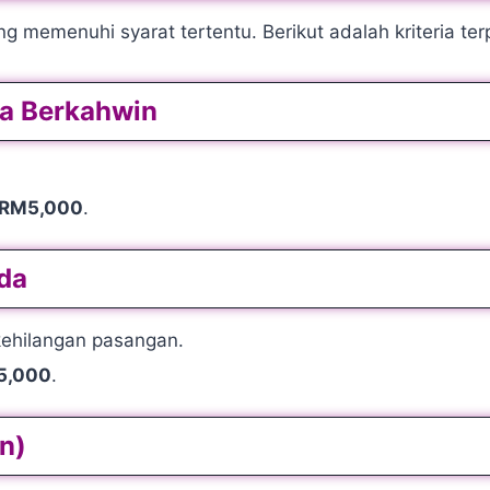
memenuhi syarat tertentu. Berikut adalah kriteria terp
ga Berkahwin
RM5,000
.
uda
kehilangan pasangan.
5,000
.
n)