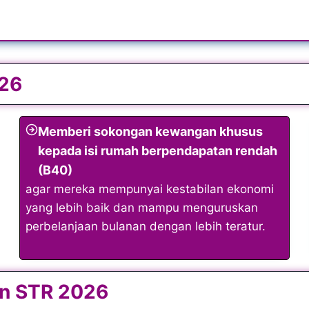
26
Memberi sokongan kewangan khusus
kepada isi rumah berpendapatan rendah
(B40)
agar mereka mempunyai kestabilan ekonomi
yang lebih baik dan mampu menguruskan
perbelanjaan bulanan dengan lebih teratur.
an STR
2026