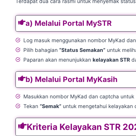
Terdapat dua cara rasmi untuk menyemak status
a) Melalui Portal MySTR
Log masuk menggunakan nombor MyKad dan k
Pilih bahagian
“Status Semakan”
untuk melih
Paparan akan menunjukkan
kelayakan STR
da
b) Melalui Portal MyKasih
Masukkan nombor MyKad dan captcha untuk
Tekan
“Semak”
untuk mengetahui kelayakan 
Kriteria Kelayakan STR
20