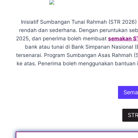
Inisiatif Sumbangan Tunai Rahmah (STR 2026)
rendah dan sederhana. Dengan peruntukan seb
2025, dan penerima boleh membuat
semakan S
bank atau tunai di Bank Simpanan Nasional 
tersenarai. Program Sumbangan Asas Rahmah (S
ke atas. Penerima boleh menggunakan bantuan in
Sema
STR