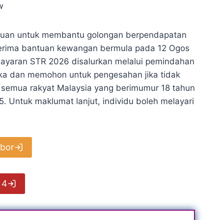
tujuan untuk membantu golongan berpendapatan
nerima bantuan kewangan bermula pada 12 Ogos
ayaran STR 2026 disalurkan melalui pemindahan
eka dan memohon untuk pengesahan jika tidak
semua rakyat Malaysia yang berimumur 18 tahun
 Untuk maklumat lanjut, individu boleh melayari
bor
 4